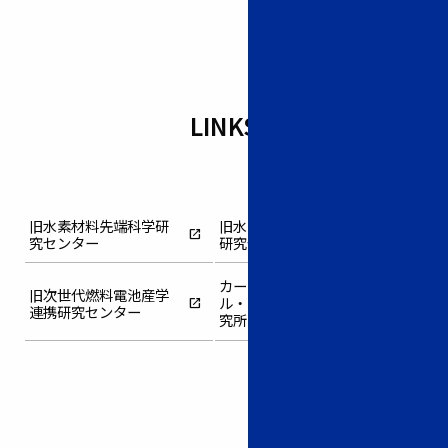
LINKS
旧水素材料先端科学研
旧水素エネルギー国際
open_in_new
open_in_new
究センター
研究センター
カーボンニュートラ
旧次世代燃料電池産学
ル・エネルギー国際研
open_in_new
open_in_new
連携研究センター
究所