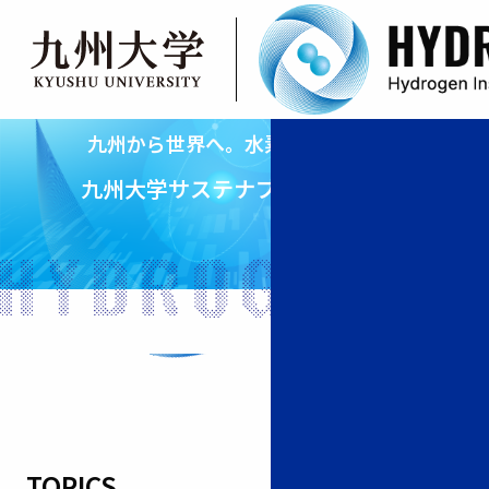
Leading Sustainable
Skip
部門紹介
ToggleChildMenu
expand_more
expand_less
メンバー
to
Hydrogen Innovation
トピックス
九
九
content
お問い合わせ
州
州
大
大
九州から世界へ。水素研究を牽引。
学
学
scroll
九州大学サステナブル水素研究所
サ
ス
テ
ナ
ブ
ル
水
素
研
究
TOPICS
arrow_forward