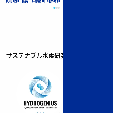
製造部門
輸送・貯蔵部門
利用部門
連携研究部門
製造部門
輸
サステナブル水素研究所、始動。