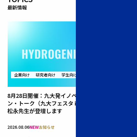
TOPICS一覧
所
最新情報
企業向け
研究者向け
学生向け
企業向け
8月28日開催：九大発イノベーショ
水素先端
ン・トーク（九大フェスタ in 東京）に
ム & HY
松永先生が登壇します
2027の
2026.08.06
2026.07.31
お知らせ