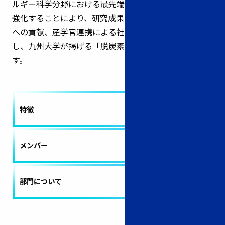
ルギー科学分野における最先端の基礎研究との連続性を
強化することにより、研究成果の国際発信、国際標準化
への貢献、産学官連携による社会実装、人材育成を推進
し、九州大学が掲げる「脱炭素」ミッションを牽引しま
す。
特徴
arrow_forward
メンバー
arrow_forward
部門について
arrow_forward